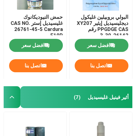
البولي بروبيلين غليكول
حمض النيوديكانوك
ديجليسيديل إيثير XY207
غليسيديل إستر CAS NO.
PPGDGE CAS رقم
26761-45-5 Cardura
E10P
26142-30-3
افضل سعر
افضل سعر
اتصل بنا
اتصل بنا
أثير فينيل غليسيديل
(7)