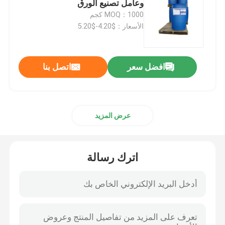
وعامل تصنيع الورق
MOQ：1000 كجم
عطري جليسيديل الأثير
الأسعار：$4.20-$5.20
بوتيل جليسيديل الأثير
افضل سعر
اتصل بنا
إيبوكسي غليسيديل إستير
عرض المزيد
كيماويات أسيتال
المواد الكيميائية الإلكترونية
اترك رسالة
راتنج الإيبوكسي ثنائي الفينول F
إيبوكسي فينولي نوفولاك