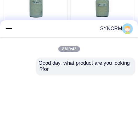
E-10 605 راتنجات
الصف الصناعية راتنجات
SYNORM
الايبوكسي الصلبة 0.095-
الايبوكسي HY909 لخزان
0.115 مكافئ / 100 جم
الطلاء وطلاء الملف
قيمة الايبوكسي في طلاء
9:42 AM
الأنابيب العادي
افضل سعر
افضل سعر
Good day, what product are you looking 
for?
اتصل بنا
اتصل بنا
عرض المزيد
منزل
حول نا
اتصل بنا
Desktop Site
خريطة الموقع
Privacy Policy