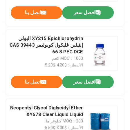
افضل سعر
اتصل بنا
XY215 Epichlorohydrin البولي
إيثيلين غليكول كوبوليمر CAS 39443
66 8 PEG DGE
MOQ：1000 كجم
الأسعار：$4.20-$5.20
افضل سعر
اتصل بنا
منزل، بيت
Neopentyl Glycol Diglycidyl Ether
منتجات
XY678 Clear Liquid Liquid
MOQ：200 كيلوغراما
معلومات عنا
الأسعار：$3.00-$5.50