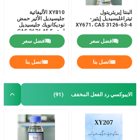
البنتا إيريثريتول
XY810 الأليفاتية
تيتراغليسيديل إيثير-
جليسيديل الأثير حمض
XY671، CAS 3126-63-4
نوديكانويك جليسيديل
استر CAS 2676 45 5
افضل سعر
افضل سعر
اتصل بنا
اتصل بنا
الايبوكسي رد الفعل المخفف
(91)