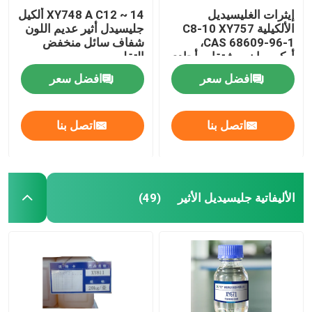
إيثرات الغليسيديل
XY748 A C12 ~ 14 ألكيل
الألكيلية C8-10 XY757
جليسيدل أثير عديم اللون
CAS 68609-96-1،
شفاف سائل منخفض
أوكسيران، مشتقات أحادي
التقلب
[(C8-10-ألكيلوكسي)
افضل سعر
افضل سعر
ميثيل]، الصيغة الجزيئية
C36H72O6، رقم
المفوضية الأوروبية 271-
اتصل بنا
اتصل بنا
845-2
الأليفاتية جليسيديل الأثير
(49)