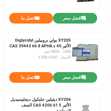
جولة في المعمل
افضل سعر
اتصل بنا
مراقبة الجودة
XY205 بولي بروبيلين Diglycidyl
اتصل بنا
الأثير CAS 39443 66 8 APHA ≤ 40
MOQ：1000 كجم
الأسعار：$4.20-$5.20
اطلب اقتباس
ألكيل جليسيديل الأثير
افضل سعر
اتصل بنا
الأليفاتية جليسيديل الأثير
XY206 ديثيلين جليكول ديجليسيديل
الأثير CAS 4206 61 5 الصف
جليكول Diglycidyl الأثير
الصناعية