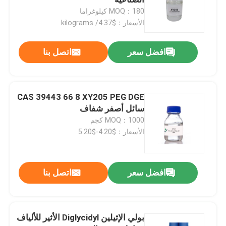
MOQ：180 كيلوغراما
الأسعار：$4.37/ kilograms
الايبوكسي رد الفعل المخفف
افضل سعر
اتصل بنا
أثير فينيل غليسيديل
ثنائي الفينول راتنجات الايبوكسي
CAS 39443 66 8 XY205 PEG DGE
سائل أصفر شفاف
MOQ：1000 كجم
CAS 28768 32 3
الأسعار：$4.20-$5.20
وكيل أمين علاج
افضل سعر
اتصل بنا
أليل جليسيديل الأثير
بولي الإثيلين Diglycidyl الأثير للألياف
مهدرج بيسفينول راتنجات الايبوكسي