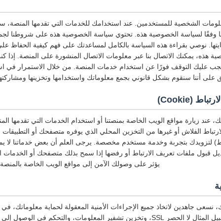
لومات الشخصية للمستخدمين. عند استخدامك للخدمات التي تقدمها المنصة، س
ا وفقًا لسياسة الخصوصية هذه. تحتوي سياسة الخصوصية هذه على شروطنا لجمع
يتها. نوصي بقراءة هذه السياسة بالكامل لمساعدتك على فهم كيفية الحفاظ عل
 هذه، يمكنك الاتصال بنا عبر معلومات الاتصال المنشورة على المنصة. إذا ك
ب عليك التوقف فورًا عن استخدام خدمات المنصة. من خلال الاستمرار في ا
 على أننا سنقوم بشكل قانوني بجمع معلوماتك واستخدامها وتخزينها ومشاركتها
 (Cookie)
، عند زيارة مواقع الويب الخاصة بمنصتنا أو استخدام الخدمات التي تقدمها ال
ارتباط الفلاش أو غيرها من التخزين المحلي الذي يوفره متصفحك أو التطبيقات ال
ط) لتزويدك بتجربة وخدمة مستخدم مخصصة. يرجى العلم أن بعض خدماتنا لا يمكن
ديل قبول ملفات تعريف الارتباط أو رفضها إذا سمح بذلك متصفحك أو الخدمات ال
يؤثر على وصولك الآمن إلى مواقع الويب الخاصة بالمنصة 
ة
 نسعى جاهدين لاتخاذ جميع الإجراءات الأمنية المعقولة لحماية معلوماتك، في 
أو فقدها، بما في ذلك على سبيل المثال لا الحصر SSL، وتخزين تشفير المعلومات، والتحكم