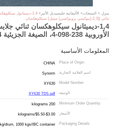
منزل
>
المنتجات
>
الأليفاتية جليسيديل الأثير
>
ثنائي [(2,3-إيبوكسي بروبوكسي) ميثيل] سيكلوهكسان
الأوروبية 238-098-4، الصيغة الجزيئية C14H24O4، 1,4-ثنائي [(2,3-إيبوكسي بروبوكسي) ميثيل] سيكلوهكسان
المعلومات الأساسية
Place of Origin:
CHINA
اسم العلامة التجارية:
Synorm
Model Number:
XY630
الوثيقة:
XY630 TDS.pdf
Minimum Order Quantity:
200 kilograms
الأسعار:
$3.00-$5.50/kilograms
Packaging Details:
200kg/drum, 1000 kgs/IBC container