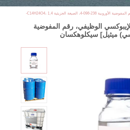
1,4-ديميثانول سيكلوهكسان ثنائي جلايسيديل إيثر XY630، CAS 14228-73-0، ثنائي الإيبوكسي الوظيفي، رقم المفوضية الأوروبية 238-098-4، الصيغة الجزيئية C14H24O4، 1,4-
سان ثنائي جلايسيديل إيثر XY630، CAS 14228-73-0، ثنائي الإيبوكسي الوظيفي، رقم المفوضية