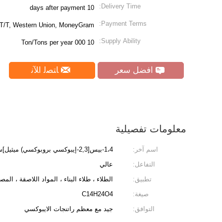
Delivery Time:
10 days after payment
Payment Terms:
, T/T, Western Union, MoneyGram
Supply Ability:
10 000 Ton/Tons per year
افضل سعر
ﺎﺘﺼﻟ ﺍﻶﻧ
معلومات تفصيلية
اسم آخر:
1،4-بيس[2,3-إيبوكسي بروبوكسي) ميثيل]سيكلوهيكسان
التفاعل:
عالي
تطبيق:
الطلاء ، طلاء البناء ، المواد اللاصقة ، المص
صيغة:
C14H24O4
التوافق:
جيد مع معظم راتنجات الايبوكسي