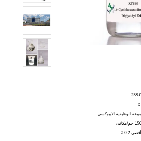
238-
وعة الوظيفية الايبوكسي
/مكافئ
صى 0.2 ٪