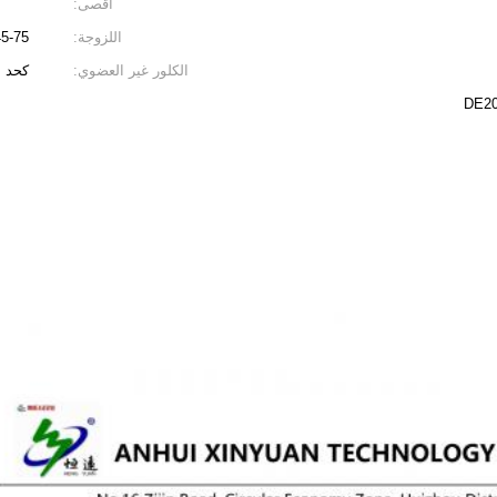
أقصى:
اللزوجة:
45-75
الكلور غير العضوي:
كحد أقصى
DE20