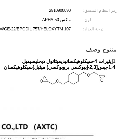
رمز النظام المنسق:
2910900090
لون:
ماكس 50 APHA
درجة العداد:
4/GE-22/EPODIL 757/HELOXYTM 107
منتوج وصف
1إيثيرات 4-سيكلوهيكسانيديميثانول ديجليسيديل
1،4-بيس[2,3-إيبوكسي بروبوكسي) ميثيل]سيكلوهيكسان