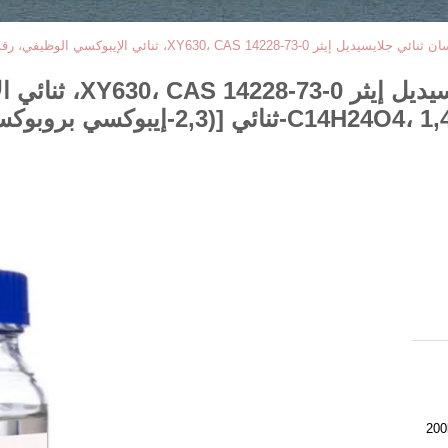
1,4-ديميثانول سيكلوهك