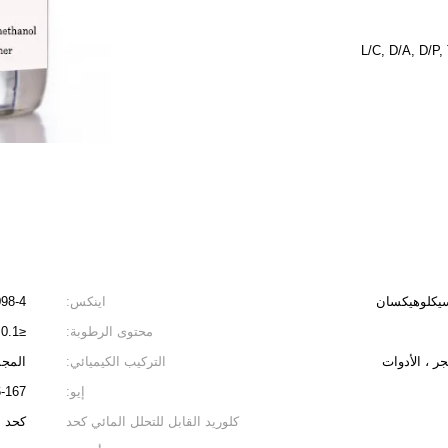
L/C, D/A, D/P
اينكس:
098-4
محتوى الرطوبة:
≤0.1 ٪
جر ، الأدوات
التركيب الكيميائي:
المجم
إيو:
156-167 جم
كلوريد القابل للتحلل المائي كحد
كحد أق