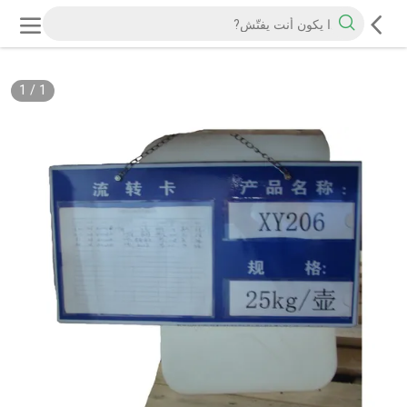
1
/
1