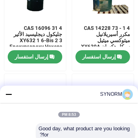
جولة في المعمل
CAS 16096 31 4
CAS 14228 73 - 1 4
مكرر أسيريلانيل
جليكول ديجليسيد الأثير
مراقبة الجودة
ميثوكسي ميثيل
XY632 1 6-Bis 2 3
سيكلوهكسان XY630A
Epoxypropoxy Hexane
إرسال استفسار
إرسال استفسار
اتصل بنا
اطلب اقتباس
SYNORM
ألكيل جليسيديل الأثير
الأليفاتية جليسيديل الأثير
8:53 PM
Good day, what product are you looking 
جليكول Diglycidyl الأثير
for?
XY669B-1 الإيثيلين
CAS 39443 66 8